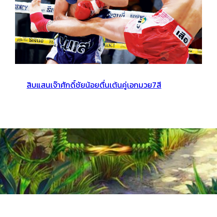
สิบแสนเจ๊าศักดิ์ชัยน้อยตื่นเต้นคู่เอกมวย7สี